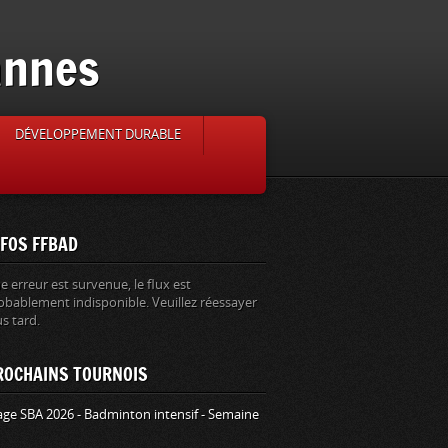
annes
DÉVELOPPEMENT DURABLE
NFOS FFBAD
e erreur est survenue, le flux est
obablement indisponible. Veuillez réessayer
us tard.
ROCHAINS TOURNOIS
age SBA 2026 - Badminton intensif - Semaine