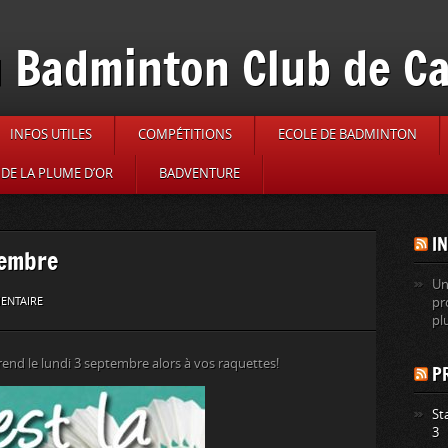
 Badminton Club de C
INFOS UTILES
COMPÉTITIONS
ECOLE DE BADMINTON
DE LA PLUME D’OR
BADVENTURE
I
tembre
Un
ENTAIRE
pr
pl
end le lundi 3 septembre alors à vos raquettes!
P
St
3