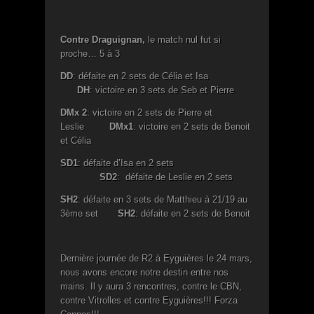
Contre Draguignan,
le match nul fut si
proche… 5 à 3
DD
: défaite en 2 sets de Célia et Isa
DH
: victoire en 3 sets de Seb et Pierre
DMx 2
: victoire en 2 sets de Pierre et
Leslie
DMx1
: victoire en 2 sets de Benoit
et Célia
SD1
: défaite d’Isa en 2 sets
SD2
: défaite de Leslie en 2 sets
SH2
: défaite en 3 sets de Matthieu à 21/19 au
3ème set
SH2
: défaite en 2 sets de Benoit
Dernière journée de R2 à Eyguières le 24 mars,
nous avons encore notre destin entre nos
mains. Il y aura 3 rencontres, contre le CBN,
contre Vitrolles et contre Eyguières!!! Forza