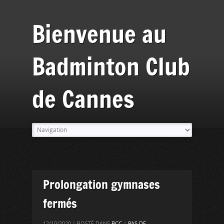
Bienvenue au
Badminton Club
de Cannes
Prolongation gymnases
fermés
12/10/2020 | POSTÉ DANS
BCC
|
PAS DE