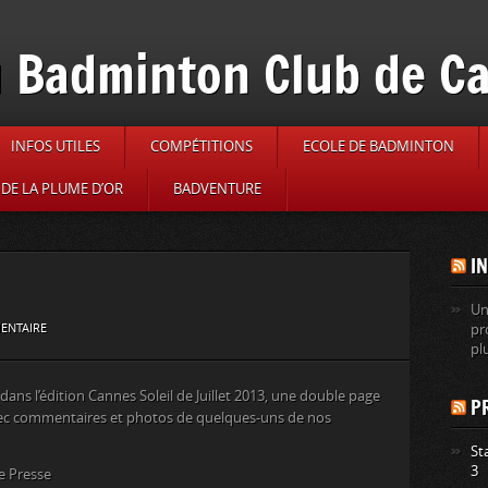
 Badminton Club de C
INFOS UTILES
COMPÉTITIONS
ECOLE DE BADMINTON
DE LA PLUME D’OR
BADVENTURE
I
Un
ENTAIRE
pr
pl
 dans l’édition Cannes Soleil de Juillet 2013, une double page
P
ec commentaires et photos de quelques-uns de nos
St
3
ue Presse