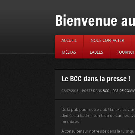
Bienvenue au
ACCUEIL
NOUS CONTACTER
MÉDIAS
LABELS
TOURNOI 
Le BCC dans la presse !
02/07/2013 | POSTÉ DANS
BCC
|
PAS DE COMM
De la pub pour notre club ! En exclusivité
dédiée au Badminton Club de Cannes av
membres !
A consulter sur notre site dans la rubriq