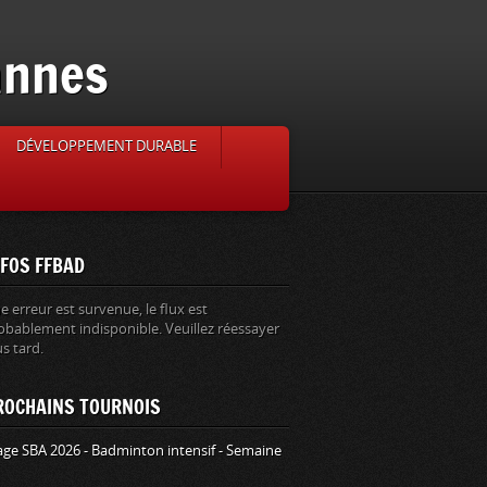
annes
DÉVELOPPEMENT DURABLE
NFOS FFBAD
e erreur est survenue, le flux est
obablement indisponible. Veuillez réessayer
us tard.
ROCHAINS TOURNOIS
age SBA 2026 - Badminton intensif - Semaine