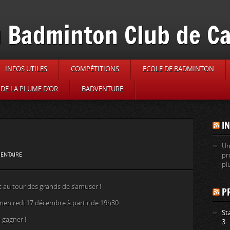
 Badminton Club de C
INFOS UTILES
COMPÉTITIONS
ECOLE DE BADMINTON
DE LA PLUME D’OR
BADVENTURE
I
Un
ENTAIRE
pr
pl
t au tour des grands de s’amuser !
P
mercredi 17 décembre à partir de 19h30.
St
 gagner !
3