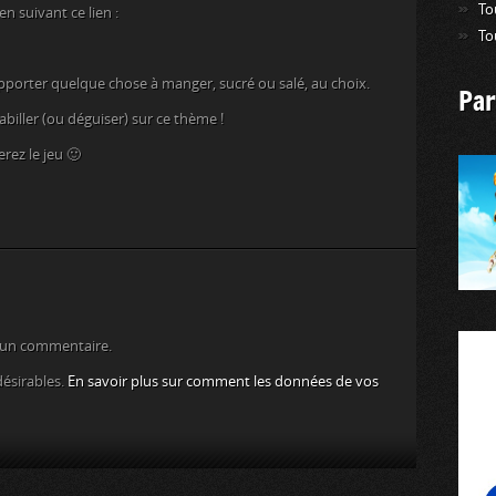
To
n suivant ce lien :
To
orter quelque chose à manger, sucré ou salé, au choix.
Par
biller (ou déguiser) sur ce thème !
erez le jeu 🙂
 un commentaire.
désirables.
En savoir plus sur comment les données de vos