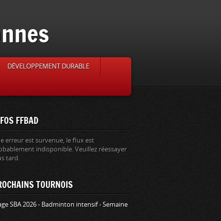
annes
DÉVELOPPEMENT DURABLE
NFOS FFBAD
e erreur est survenue, le flux est
obablement indisponible. Veuillez réessayer
us tard.
ROCHAINS TOURNOIS
age SBA 2026 - Badminton intensif - Semaine